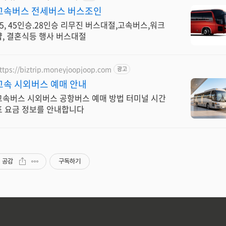
고속버스 전세버스 버스조인
25, 45인승.28인승 리무진 버스대절,고속버스,워크
샵, 결혼식등 행사 버스대절
ttps://biztrip.moneyjoopjoop.com
광고
고속 시외버스 예매 안내
고속버스 시외버스 공항버스 예매 방법 터미널 시간
표 요금 정보를 안내합니다
공감
구독하기