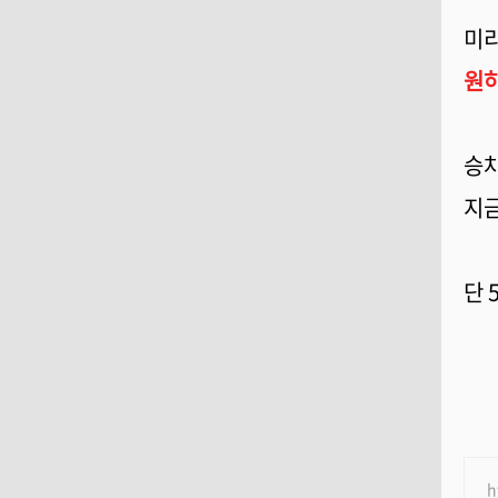
미리
원하
승차
지금
단 
h